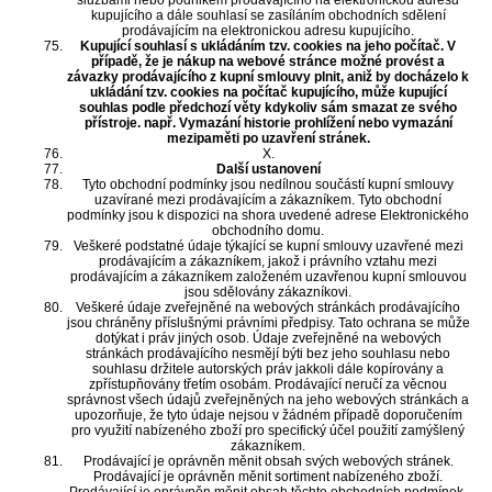
službami nebo podnikem prodávajícího na elektronickou adresu
kupujícího a dále souhlasí se zasíláním obchodních sdělení
prodávajícím na elektronickou adresu kupujícího.
Kupující souhlasí s ukládáním tzv. cookies na jeho počítač. V
případě, že je nákup na webové stránce možné provést a
závazky prodávajícího z kupní smlouvy plnit, aniž by docházelo k
ukládání tzv. cookies na počítač kupujícího, může kupující
souhlas podle předchozí věty kdykoliv sám smazat ze svého
přístroje. např. Vymazání historie prohlížení nebo vymazání
mezipaměti po uzavření stránek.
X.
Další ustanovení
Tyto obchodní podmínky jsou nedílnou součástí kupní smlouvy
uzavírané mezi prodávajícím a zákazníkem. Tyto obchodní
podmínky jsou k dispozici na shora uvedené adrese Elektronického
obchodního domu.
Veškeré podstatné údaje týkající se kupní smlouvy uzavřené mezi
prodávajícím a zákazníkem, jakož i právního vztahu mezi
prodávajícím a zákazníkem založeném uzavřenou kupní smlouvou
jsou sdělovány zákazníkovi.
Veškeré údaje zveřejněné na webových stránkách prodávajícího
jsou chráněny příslušnými právními předpisy. Tato ochrana se může
dotýkat i práv jiných osob. Údaje zveřejněné na webových
stránkách prodávajícího nesmějí býti bez jeho souhlasu nebo
souhlasu držitele autorských práv jakkoli dále kopírovány a
zpřístupňovány třetím osobám. Prodávající neručí za věcnou
správnost všech údajů zveřejněných na jeho webových stránkách a
upozorňuje, že tyto údaje nejsou v žádném případě doporučením
pro využití nabízeného zboží pro specifický účel použití zamýšlený
zákazníkem.
Prodávající je oprávněn měnit obsah svých webových stránek.
Prodávající je oprávněn měnit sortiment nabízeného zboží.