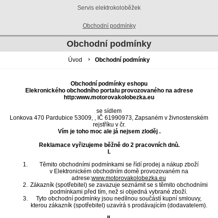
Servis elektrokoloběžek
Obchodní podmínky
Obchodní podmínky
Úvod
Obchodní podmínky
Obchodní podmínky eshopu
Elekronického obchodního portalu provozovaného na adrese
http:www.motorovakolobezka.eu
se sídlem
Lonkova 470 Pardubice 53009, , IČ 61990973, Zapsaném v živnostenském
rejstříku v čr.
Vím je toho moc ale já nejsem zloděj .
Reklamace vyřizujeme běžně do 2 pracovních dnů.
I.
Těmito obchodními podmínkami se řídí prodej a nákup zboží
v Elektronickém obchodním domě provozovaném na
adrese:
www.motorovakolobezka.eu
Zákazník (spotřebitel) se zavazuje seznámit se s těmito obchodními
podmínkami před tím, než si objedná vybrané zboží.
Tyto obchodní podmínky jsou nedílnou součástí kupní smlouvy,
kterou zákazník (spotřebitel) uzavírá s prodávajícím (dodavatelem).