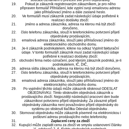
součást Oznámení o převzetí své první objednávky.
Pokud je zákazník registrovaným zákazníkem, je pro něho
připraven formulář Přihlášení, kde vyplní svoji emailovou adresu
jako přihlašovací jméno a dále zaslané heslo.
Ve formuláři musí zákazník zadat následující údaje potřebné k
realizaci dodávky zboží:
jméno a adresa zákazníka, adresa na kterou má být zboží
doručeno,
číslo telefonu zákazníka, slouží k telefonickému potvrzení přijetí
objednávky prodávajícím,
emailová adresa zákazníka, slouží jako přihlašovací jméno do
elektronického obchodního domu.
Je-li zákazník podnikatelem, klikne na odkaz Vyplnit fakturační
údaje. V tomto formuláři zákazník musí zadat následující údaje
potřebné k realizaci dodávky zboží:
obchodní firma nebo označení, pod kterým zákazník podniká, je-li
podnikatelem, IČ, DIČ,
adresa sídla zákazníka, adresa na kterou má být zboží doručeno,
číslo telefonu zákazníka, slouží k telefonickému potvrzení přijetí
objednávky prodávajícím,
emailová adresa zákazníka, slouží jako přihlašovací jméno do
elektronického obchodního domu.
Po vyplnění těchto údajů může zákazník stisknout ODESLAT
OBJEDNÁVKU. Tímto stisknutím objednává zákazník u
prodávajícího zboží. Nejpozději následující pracovní den bude
zákazníkovi potvrzeno přijetí objednávky. Za závazné přijetí
objednávky zákazníka není považováno přijetí objednávky do
systému po stisknutí tlačítka Odeslat objednávku .
Stornovat objednávku může zákazník písemně na elektronickou i
poštovní adresu prodávajícího nebo telefonicky.
Zaplacení ceny za zboží
Kupující může zaplatit cenu za zboží ve smyslu ustanovení článku