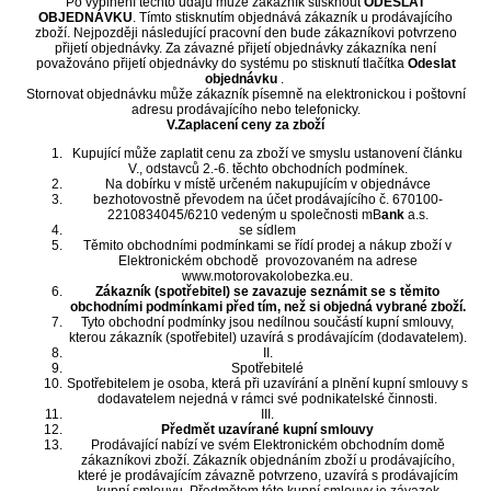
Po vyplnění těchto údajů může zákazník stisknout
ODESLAT
OBJEDNÁVKU
. Tímto stisknutím objednává zákazník u prodávajícího
zboží. Nejpozději následující pracovní den bude zákazníkovi potvrzeno
přijetí objednávky. Za závazné přijetí objednávky zákazníka není
považováno přijetí objednávky do systému po stisknutí tlačítka
Odeslat
objednávku
.
Stornovat objednávku může zákazník písemně na elektronickou i poštovní
adresu prodávajícího nebo telefonicky.
V.Zaplacení ceny za zboží
Kupující může zaplatit cenu za zboží ve smyslu ustanovení článku
V., odstavců 2.-6. těchto obchodních podmínek.
Na dobírku v místě určeném nakupujícím v objednávce
bezhotovostně převodem na účet prodávajícího č. 670100-
2210834045/6210 vedeným u společnosti mB
ank
a.s.
se sídlem
Těmito obchodními podmínkami se řídí prodej a nákup zboží v
Elektronickém obchodě provozovaném na adrese
www.motorovakolobezka.eu.
Zákazník (spotřebitel) se zavazuje seznámit se s těmito
obchodními podmínkami před tím, než si objedná vybrané zboží.
Tyto obchodní podmínky jsou nedílnou součástí kupní smlouvy,
kterou zákazník (spotřebitel) uzavírá s prodávajícím (dodavatelem).
II.
Spotřebitelé
Spotřebitelem je osoba, která při uzavírání a plnění kupní smlouvy s
dodavatelem nejedná v rámci své podnikatelské činnosti.
III.
Předmět uzavírané kupní smlouvy
Prodávající nabízí ve svém Elektronickém obchodním domě
zákazníkovi zboží. Zákazník objednáním zboží u prodávajícího,
které je prodávajícím závazně potvrzeno, uzavírá s prodávajícím