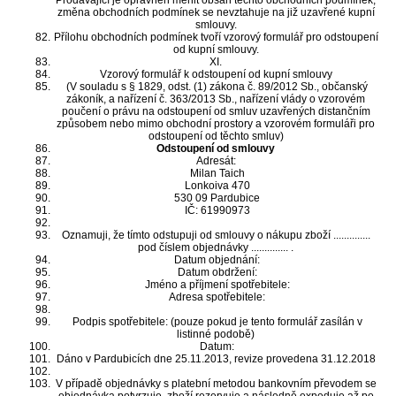
Prodávající je oprávněn měnit obsah těchto obchodních podmínek,
změna obchodních podmínek se nevztahuje na již uzavřené kupní
smlouvy.
Přílohu obchodních podmínek tvoří vzorový formulář pro odstoupení
od kupní smlouvy.
XI.
Vzorový formulář k odstoupení od kupní smlouvy
(V souladu s § 1829, odst. (1) zákona č. 89/2012 Sb., občanský
zákoník, a nařízení č. 363/2013 Sb., nařízení vlády o vzorovém
poučení o právu na odstoupení od smluv uzavřených distančním
způsobem nebo mimo obchodní prostory a vzorovém formuláři pro
odstoupení od těchto smluv)
Odstoupení od smlouvy
Adresát:
Milan Taich
Lonkoiva 470
530 09 Pardubice
IČ: 61990973
Oznamuji, že tímto odstupuji od smlouvy o nákupu zboží ..............
pod číslem objednávky .............. .
Datum objednání:
Datum obdržení:
Jméno a příjmení spotřebitele:
Adresa spotřebitele:
Podpis spotřebitele: (pouze pokud je tento formulář zasílán v
listinné podobě)
Datum:
Dáno v Pardubicích dne 25.11.2013, revize provedena 31.12.2018
V případě objednávky s platební metodou bankovním převodem se