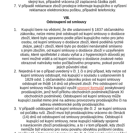
stejný kus, případně vrácena již zaplacená částka zpět.
V případě reklamace zboží prodejce informuje kupujícího o vyřízení
reklamace elektronickou poštou, případně telefonicky.
VIII.
Odstoupení od smlouvy
Kupující bere na vědomí, že dle ustanovení § 1837 občanského
zákoníku, nelze mimo jiné odstoupit od kupní smlouvy o dodávce
zboží, které bylo upraveno podle přání kupujícího nebo pro jeho
osobu, od kupní smlouvy o dodávce zboží, které podléhá rychlé
zkáze, jakož i zboží, které bylo po dodání nenávratně smíseno
s jiným zbožím, od kupní smlouvy o dodávce zboží v uzavřeném
obalu, které spotřebitel z obalu vyňal a z hygienických důvodů jej
není možné vrátit a od kupní smlouvy o dodávce zvukové nebo
obrazové nahrávky nebo počítačového programu, pokud porušil
jejich původní obal.
Nejedná-li se o případ uvedený v čl. 1 či o jiný případ, kdy nelze od
kupní smlouvy odstoupit, má kupující v souladu s ustanovením §
1829 odst. 1 občanského zákoníku právo od kupní smlouvy
odstoupit ve lhůtě 14 dnů od převzetí zboží. Pro odstoupení od
kupní smlouvy může kupující využit
vzorový formulář
poskytovaný
prodávajícím, jenž tvoří přílohu obchodních podmínek(článek XI
obchodních podmínek). Odstoupení od kupní smlouvy může
kupující zasílat mimo jiné na adresu provozovny prodávajícího či na
adresu elektronické pošty prodávajícího.
V případě odstoupení od kupní smlouvy dle čl. 2 se kupní smlouva
od počátku ruší. Zboží musí být prodávajícímu vráceno do čtrnácti
(14) dnů od odstoupení od smlouvy prodávajícímu. Odstoupí-li
kupující od kupní smlouvy, nese kupující náklady spojené
s navrácením zboží prodávajícímu, a to i v tom případě, kdy zboží
nemůže být vráceno pro svou povahu obvyklou poštovní cestou.