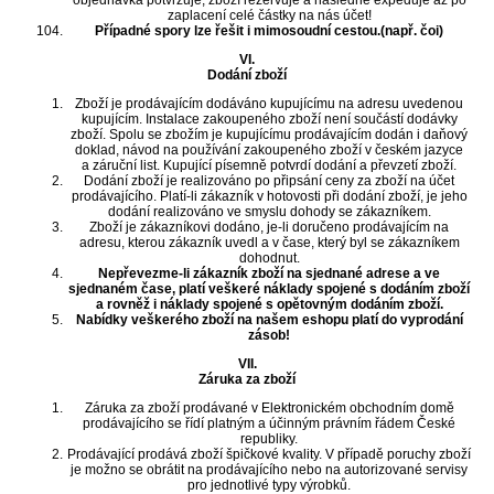
objednávka potvrzuje, zboží rezervuje a následně expeduje až po
zaplacení celé částky na nás účet!
Případné spory lze řešit i mimosoudní cestou.(např. čoi)
VI.
Dodání zboží
Zboží je prodávajícím dodáváno kupujícímu na adresu uvedenou
kupujícím. Instalace zakoupeného zboží není součástí dodávky
zboží. Spolu se zbožím je kupujícímu prodávajícím dodán i daňový
doklad, návod na používání zakoupeného zboží v českém jazyce
a záruční list. Kupující písemně potvrdí dodání a převzetí zboží.
Dodání zboží je realizováno po připsání ceny za zboží na účet
prodávajícího. Platí-li zákazník v hotovosti při dodání zboží, je jeho
dodání realizováno ve smyslu dohody se zákazníkem.
Zboží je zákazníkovi dodáno, je-li doručeno prodávajícím na
adresu, kterou zákazník uvedl a v čase, který byl se zákazníkem
dohodnut.
Nepřevezme-li zákazník zboží na sjednané adrese a ve
sjednaném čase, platí veškeré náklady spojené s dodáním zboží
a rovněž i náklady spojené s opětovným dodáním zboží.
Nabídky veškerého zboží na našem eshopu platí do vyprodání
zásob!
VII.
Záruka za zboží
Záruka za zboží prodávané v Elektronickém obchodním domě
prodávajícího se řídí platným a účinným právním řádem České
republiky.
Prodávající prodává zboží špičkové kvality. V případě poruchy zboží
je možno se obrátit na prodávajícího nebo na autorizované servisy
pro jednotlivé typy výrobků.