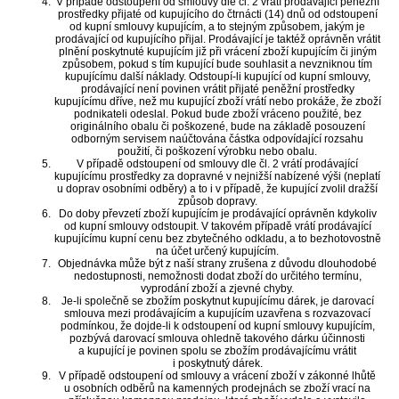
V případě odstoupení od smlouvy dle čl. 2 vrátí prodávající peněžní
prostředky přijaté od kupujícího do čtrnácti (14) dnů od odstoupení
od kupní smlouvy kupujícím, a to stejným způsobem, jakým je
prodávající od kupujícího přijal. Prodávající je taktéž oprávněn vrátit
plnění poskytnuté kupujícím již při vrácení zboží kupujícím či jiným
způsobem, pokud s tím kupující bude souhlasit a nevzniknou tím
kupujícímu další náklady. Odstoupí-li kupující od kupní smlouvy,
prodávající není povinen vrátit přijaté peněžní prostředky
kupujícímu dříve, než mu kupující zboží vrátí nebo prokáže, že zboží
podnikateli odeslal. Pokud bude zboží vráceno použité, bez
originálního obalu či poškozené, bude na základě posouzení
odborným servisem naúčtována částka odpovídající rozsahu
použití, či poškození výrobku nebo obalu.
V případě odstoupení od smlouvy dle čl. 2 vrátí prodávající
kupujícímu prostředky za dopravné v nejnižší nabízené výši (neplatí
u doprav osobními odběry) a to i v případě, že kupující zvolil dražší
způsob dopravy.
Do doby převzetí zboží kupujícím je prodávající oprávněn kdykoliv
od kupní smlouvy odstoupit. V takovém případě vrátí prodávající
kupujícímu kupní cenu bez zbytečného odkladu, a to bezhotovostně
na účet určený kupujícím.
Objednávka může být z naší strany zrušena z důvodu dlouhodobé
nedostupnosti, nemožnosti dodat zboží do určitého termínu,
vyprodání zboží a zjevné chyby.
Je-li společně se zbožím poskytnut kupujícímu dárek, je darovací
smlouva mezi prodávajícím a kupujícím uzavřena s rozvazovací
podmínkou, že dojde-li k odstoupení od kupní smlouvy kupujícím,
pozbývá darovací smlouva ohledně takového dárku účinnosti
a kupující je povinen spolu se zbožím prodávajícímu vrátit
i poskytnutý dárek.
V případě odstoupení od smlouvy a vrácení zboží v zákonné lhůtě
u osobních odběrů na kamenných prodejnách se zboží vrací na