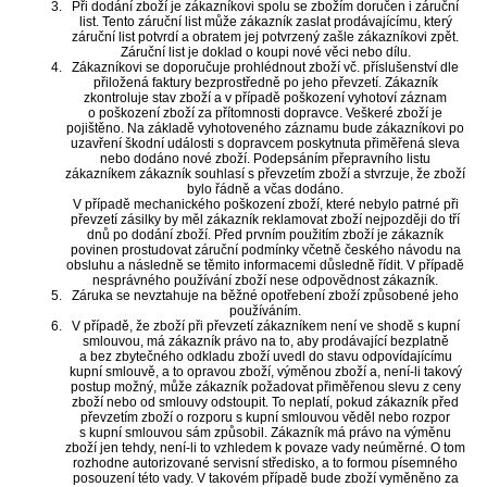
Při dodání zboží je zákazníkovi spolu se zbožím doručen i záruční
list. Tento záruční list může zákazník zaslat prodávajícímu, který
záruční list potvrdí a obratem jej potvrzený zašle zákazníkovi zpět.
Záruční list je doklad o koupi nové věci nebo dílu.
Zákazníkovi se doporučuje prohlédnout zboží vč. příslušenství dle
přiložená faktury bezprostředně po jeho převzetí. Zákazník
zkontroluje stav zboží a v případě poškození vyhotoví záznam
o poškození zboží za přítomnosti dopravce. Veškeré zboží je
pojištěno. Na základě vyhotoveného záznamu bude zákazníkovi po
uzavření škodní události s dopravcem poskytnuta přiměřená sleva
nebo dodáno nové zboží. Podepsáním přepravního listu
zákazníkem zákazník souhlasí s převzetím zboží a stvrzuje, že zboží
bylo řádně a včas dodáno.
V případě mechanického poškození zboží, které nebylo patrné při
převzetí zásilky by měl zákazník reklamovat zboží nejpozději do tří
dnů po dodání zboží. Před prvním použitím zboží je zákazník
povinen prostudovat záruční podmínky včetně českého návodu na
obsluhu a následně se těmito informacemi důsledně řídit. V případě
nesprávného používání zboží nese odpovědnost zákazník.
Záruka se nevztahuje na běžné opotřebení zboží způsobené jeho
používáním.
V případě, že zboží při převzetí zákazníkem není ve shodě s kupní
smlouvou, má zákazník právo na to, aby prodávající bezplatně
a bez zbytečného odkladu zboží uvedl do stavu odpovídajícímu
kupní smlouvě, a to opravou zboží, výměnou zboží a, není-li takový
postup možný, může zákazník požadovat přiměřenou slevu z ceny
zboží nebo od smlouvy odstoupit. To neplatí, pokud zákazník před
převzetím zboží o rozporu s kupní smlouvou věděl nebo rozpor
s kupní smlouvou sám způsobil. Zákazník má právo na výměnu
zboží jen tehdy, není-li to vzhledem k povaze vady neúměrné. O tom
rozhodne autorizované servisní středisko, a to formou písemného
posouzení této vady. V takovém případě bude zboží vyměněno za