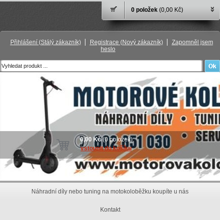
0 položek
(0,00 Kč)
Přihlášení
(Stálý zákazník)
Registrace
(Nový zákazník)
Zapomněl jsem
heslo
0,00 Kč
(0 položek)
vstoupit do košíku
Náhradní díly nebo tuning na motokoloběžku koupíte u nás
Kontakt