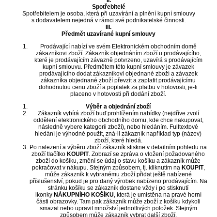
II.
Spotřebitelé
Spotřebitelem je osoba, která při uzavírání a plnění kupní smlouvy
s dodavatelem nejedná v rámci své podnikatelské činnosti.
III.
Předmět uzavírané kupní smlouvy
Prodávající nabízí ve svém Elektronickém obchodním domě
zákazníkovi zboží. Zákazník objednáním zboží u prodávajícího,
které je prodávajícím závazně potvrzeno, uzavírá s prodávajícím
kupní smlouvu. Předmětem této kupní smlouvy je závazek
prodávajícího dodat zákazníkovi objednané zboží a závazek
zákazníka objednané zboží převzít a zaplatit prodávajícímu
dohodnutou cenu zboží a poplatek za platbu v hotovosti, je-li
placeno v hotovosti při dodání zboží.
Výběr a objednání zboží
Zákazník vybírá zboží buď prohlížením nabídky (nejdříve zvolí
oddělení elektronického obchodního domu, kde chce nakupovat,
následně vybere kategorii zboží), nebo hledáním. Fulltextové
hledání je výhodné použít, zná-li zákazník například typ (název)
zboží, které hledá.
Po nalezení a výběru zboží zákazník stiskne v detailním pohledu na
zboží tlačítko
KOUPIT
. Zobrazí se zpráva o vložení požadovaného
zboží do košíku, změní se údaj o stavu košíku a zákazník může
pokračovat v nákupu. Stejným způsobem, tj. kliknutím na
KOUPIT
,
může zákazník k vybranému zboží přidat ještě nabízené
příslušenství, pokud je pro daný výrobek nabízeno prodávajícím. Na
stránku košíku se zákazník dostane vždy i po stisknutí
ikonky
NÁKUPNÍHO KOŠÍKU
, která je umístěna na pravé horní
části obrazovky. Tam pak zákazník může zboží z košíku kdykoli
smazat nebo upravit množství jednotlivých položek. Stejným
způsobem může zákazník vybrat další zboží.