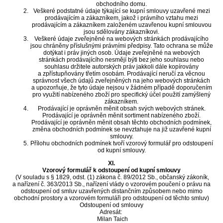
obchodního domu.
Veškeré podstatné údaje týkající se kupní smlouvy uzavřené mezi
prodávajícím a zákazníkem, jakož i právního vztahu mezi
prodávajícím a zákazníkem založeném uzavřenou kupní smlouvou
jsou sdělovány zákazníkovi.
Veškeré údaje zveřejněné na webových stránkách prodávajícího
jsou chráněny příslušnými právními předpisy. Tato ochrana se může
dotýkat i práv jiných osob. Údaje zveřejněné na webových
stránkách prodávajícího nesmějí býti bez jeho souhlasu nebo
souhlasu držitele autorských práv jakkoli dále kopírovány
a zpřístupňovány třetím osobám. Prodávající neručí za věcnou
správnost všech údajů zveřejněných na jeho webových stránkách
a upozorňuje, že tyto údaje nejsou v žádném případě doporučením
pro využití nabízeného zboží pro specifický účel použití zamýšlený
zákazníkem.
Prodávající je oprávněn měnit obsah svých webových stránek.
Prodávající je oprávněn měnit sortiment nabízeného zboží.
Prodávající je oprávněn měnit obsah těchto obchodních podmínek,
změna obchodních podmínek se nevztahuje na již uzavřené kupní
smlouvy.
Přílohu obchodních podmínek tvoří vzorový formulář pro odstoupení
od kupní smlouvy.
XI.
Vzorový formulář k odstoupení od kupní smlouvy
(V souladu s § 1829, odst. (1) zákona č. 89/2012 Sb., občanský zákoník,
a nařízení č. 363/2013 Sb., nařízení vlády o vzorovém poučení o právu na
odstoupení od smluv uzavřených distančním způsobem nebo mimo
obchodní prostory a vzorovém formuláři pro odstoupení od těchto smluv)
Odstoupení od smlouvy
Adresát:
Milan Taich