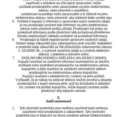
nepřesné s ohledem na účel jejich zpracování, může:
- požádat prodávajícího nebo zpracovatele na jeho elektronickou
adresu, nebo písemně o vysvětlení,
- požadovat na prodejci nebo zpracovateli a to žádostí na jeho
elektronickou adresu, nebo písemně, aby odstranil takto vzniklý stav
Požádá-li kupující o informaci o zpracování svých osobních údajů,
je mu prodávající povinen tuto informaci na jeho elektronickou
adresu nebo písemně poštou předat. Prodávající má právo za
poskytnutí informace podle předchozí věty požadovat přiměřenou
úhradu nepřevyšující náklady nezbytné na poskytnutí informace.
Prodávající je řádně registrovaným správcem osobních údajů.
Osobní údaje zákazníků jsou zabezpečeny proti zneužití. Nakládání
s osobními údaji zákazníků se řídí příslušnými ustanoveními zákona
č. 101/2000 Sb., o ochraně osobních údajů a o změně některých
zákonů, v platném a účinném znění.
ZASÍLÁNÍ OBCHODNÍCH SDĚLENÍ A UKLÁDÁNÍ COOKIES
Kupující souhlasí se zasíláním informací souvisejících se zbožím,
službami nebo podnikem prodávajícího na elektronickou adresu
kupujícího a dále souhlasí se zasíláním obchodních sdělení
prodávajícím na elektronickou adresu kupujícího.
Kupující souhlasí s ukládáním tzv. cookies na jeho počítač.
V případě, že je nákup na webové stránce možné provést a závazky
prodávajícího z kupní smlouvy plnit, aniž by docházelo k ukládání
tzv. cookies na počítač kupujícího, může kupující souhlas podle
předchozí věty kdykoliv odvolat.
X.
Další ustanovení
Tyto obchodní podmínky jsou nedílnou součástí kupní smlouvy
uzavírané mezi prodávajícím a zákazníkem. Tyto obchodní
podmínky jsou k dispozici na shora uvedené adrese Elektronického