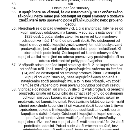
reklamace elektronickou poštou, případně telefonicky.
VIII.
Odstoupení od smlouvy
Kupující bere na vědomí, že dle ustanovení § 1837 občanského
zákoníku, nelze mimo jiné odstoupit od kupní smlouvy o dodávce
zboží, které bylo upraveno podle přání kupujícího nebo pro jeho
osobu.
Nejedná-li se o případ uvedený v čl. 1 či o jiný případ, kdy nelze od
kupní smlouvy odstoupit, má kupující v souladu s ustanovením §
1829 odst. 1 občanského zákoníku právo od kupní smlouvy
odstoupit ve lhůtě 14 dnů od převzetí zboží. Pro odstoupení od
kupní smlouvy může kupující využit vzorový formulář poskytovaný
prodávajícím, jenž tvoří přílohu obchodních podmínek(článek XI
obchodních podmínek). Odstoupení od kupní smlouvy může
kupující zasílat mimo jiné na adresu provozovny prodávajícího či na
adresu elektronické pošty prodávajícího.
V případě odstoupení od kupní smlouvy dle čl. 2 se kupní smlouva
od počátku ruší. Zboží musí být prodávajícímu vráceno do čtrnácti
(14) dnů od odstoupení od smlouvy prodávajícímu. Odstoupí-li
kupující od kupní smlouvy, nese kupující náklady spojené s
navrácením zboží prodávajícímu, a to i v tom případě, kdy zboží
nemůže být vráceno pro svou povahu obvyklou poštovní cestou.
V případě odstoupení od smlouvy dle čl. 2 vrátí prodávající peněžní
prostředky přijaté od kupujícího do čtrnácti (14) dnů od odstoupení
od kupní smlouvy kupujícím, a to stejným způsobem, jakým je
prodávající od kupujícího přijal. Prodávající je taktéž oprávněn vrátit
plnění poskytnuté kupujícím již při vrácení zboží kupujícím či jiným
způsobem, pokud s tím kupující bude souhlasit a nevzniknou tím
kupujícímu další náklady. Odstoupí-li kupující od kupní smlouvy,
prodávající není povinen vrátit přijaté peněžní prostředky
kupujícímu dříve, než mu kupující zboží vrátí nebo prokáže, že zboží
podnikateli odeslal. Pokud bude zboží vráceno použité, bez