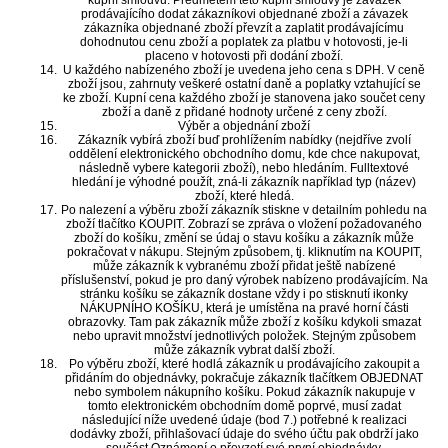
kupní smlouvu. Předmětem této kupní smlouvy je závazek
prodávajícího dodat zákazníkovi objednané zboží a závazek
zákazníka objednané zboží převzít a zaplatit prodávajícímu
dohodnutou cenu zboží a poplatek za platbu v hotovosti, je-li
placeno v hotovosti při dodání zboží.
U každého nabízeného zboží je uvedena jeho cena s DPH. V ceně
zboží jsou, zahrnuty veškeré ostatní daně a poplatky vztahující se
ke zboží. Kupní cena každého zboží je stanovena jako součet ceny
zboží a daně z přidané hodnoty určené z ceny zboží.
Výběr a objednání zboží
Zákazník vybírá zboží buď prohlížením nabídky (nejdříve zvolí
oddělení elektronického obchodního domu, kde chce nakupovat,
následně vybere kategorii zboží), nebo hledáním. Fulltextové
hledání je výhodné použít, zná-li zákazník například typ (název)
zboží, které hledá.
Po nalezení a výběru zboží zákazník stiskne v detailním pohledu na
zboží tlačítko KOUPIT. Zobrazí se zpráva o vložení požadovaného
zboží do košíku, změní se údaj o stavu košíku a zákazník může
pokračovat v nákupu. Stejným způsobem, tj. kliknutím na KOUPIT,
může zákazník k vybranému zboží přidat ještě nabízené
příslušenství, pokud je pro daný výrobek nabízeno prodávajícím. Na
stránku košíku se zákazník dostane vždy i po stisknutí ikonky
NÁKUPNÍHO KOŠÍKU, která je umístěna na pravé horní části
obrazovky. Tam pak zákazník může zboží z košíku kdykoli smazat
nebo upravit množství jednotlivých položek. Stejným způsobem
může zákazník vybrat další zboží.
Po výběru zboží, které hodlá zákazník u prodávajícího zakoupit a
přidáním do objednávky, pokračuje zákazník tlačítkem OBJEDNAT
nebo symbolem nákupního košíku. Pokud zákazník nakupuje v
tomto elektronickém obchodním domě poprvé, musí zadat
následující níže uvedené údaje (bod 7.) potřebné k realizaci
dodávky zboží, přihlašovací údaje do svého účtu pak obdrží jako