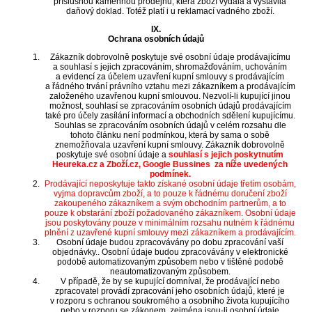
příslušnou kamennou prodejnu, která zboží vydala a vystavila
daňový doklad. Totéž platí i u reklamací vadného zboží.
IX.
Ochrana osobních údajů
Zákazník dobrovolně poskytuje své osobní údaje prodávajícímu
a souhlasí s jejich zpracováním, shromažďováním, uchováním
a evidencí za účelem uzavření kupní smlouvy s prodávajícím
a řádného trvání právního vztahu mezi zákazníkem a prodávajícím
založeného uzavřenou kupní smlouvou. Nezvolí-li kupující jinou
možnost, souhlasí se zpracováním osobních údajů prodávajícím
také pro účely zasílání informací a obchodních sdělení kupujícímu.
Souhlas se zpracováním osobních údajů v celém rozsahu dle
tohoto článku není podmínkou, která by sama o sobě
znemožňovala uzavření kupní smlouvy. Zákazník dobrovolně
poskytuje své osobní údaje a
souhlasí s jejich poskytnutím
Heureka.cz a Zboží.cz, Google Bussines
za níže uvedených
podmínek.
Prodávající neposkytuje takto získané osobní údaje třetím osobám,
vyjma dopravcům zboží, a to pouze k řádnému doručení zboží
zakoupeného zákazníkem a svým obchodním partnerům, a to
pouze k obstarání zboží požadovaného zákazníkem. Osobní údaje
jsou poskytovány pouze v minimálním rozsahu nutném k řádnému
plnění z uzavřené kupní smlouvy mezi zákazníkem a prodávajícím.
Osobní údaje budou zpracovávány po dobu zpracování vaší
objednávky.. Osobní údaje budou zpracovávány v elektronické
podobě automatizovaným způsobem nebo v tištěné podobě
neautomatizovaným způsobem.
V případě, že by se kupující domníval, že prodávající nebo
zpracovatel provádí zpracování jeho osobních údajů, které je
v rozporu s ochranou soukromého a osobního života kupujícího
nebo v rozporu se zákonem, zejména jsou-li osobní údaje