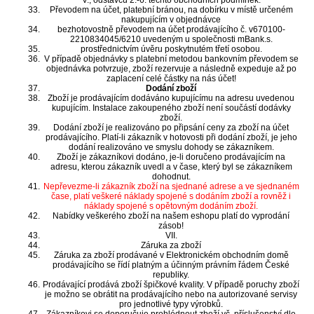
V., odstavců 2.-6. těchto obchodních podmínek.
Převodem na účet, platební bránou, na dobírku v místě určeném
nakupujícím v objednávce
bezhotovostně převodem na účet prodávajícího č. v670100-
2210834045/6210 uvedeným u společnosti mBank.s.
prostřednictvím úvěru poskytnutém třetí osobou.
V případě objednávky s platební metodou bankovním převodem se
objednávka potvrzuje, zboží rezervuje a následně expeduje až po
zaplacení celé částky na nás účet!
Dodání zboží
Zboží je prodávajícím dodáváno kupujícímu na adresu uvedenou
kupujícím. Instalace zakoupeného zboží není součástí dodávky
zboží.
Dodání zboží je realizováno po připsání ceny za zboží na účet
prodávajícího. Platí-li zákazník v hotovosti při dodání zboží, je jeho
dodání realizováno ve smyslu dohody se zákazníkem.
Zboží je zákazníkovi dodáno, je-li doručeno prodávajícím na
adresu, kterou zákazník uvedl a v čase, který byl se zákazníkem
dohodnut.
Nepřevezme-li zákazník zboží na sjednané adrese a ve sjednaném
čase, platí veškeré náklady spojené s dodáním zboží a rovněž i
náklady spojené s opětovným dodáním zboží.
Nabídky veškerého zboží na našem eshopu platí do vyprodání
zásob!
VII.
Záruka za zboží
Záruka za zboží prodávané v Elektronickém obchodním domě
prodávajícího se řídí platným a účinným právním řádem České
republiky.
Prodávající prodává zboží špičkové kvality. V případě poruchy zboží
je možno se obrátit na prodávajícího nebo na autorizované servisy
pro jednotlivé typy výrobků.