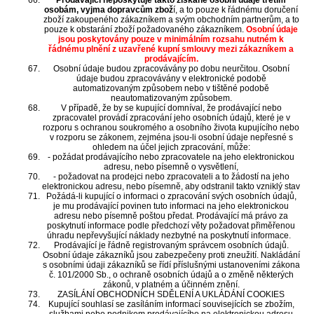
Prodávající neposkytuje takto získané osobní údaje třetím
osobám, vyjma dopravcům zbož
í, a to pouze k řádnému doručení
zboží zakoupeného zákazníkem a svým obchodním partnerům, a to
pouze k obstarání zboží požadovaného zákazníkem.
Osobní údaje
jsou poskytovány pouze v minimálním rozsahu nutném k
řádnému plnění z uzavřené kupní smlouvy mezi zákazníkem a
prodávajícím.
Osobní údaje budou zpracovávány po dobu neurčitou. Osobní
údaje budou zpracovávány v elektronické podobě
automatizovaným způsobem nebo v tištěné podobě
neautomatizovaným způsobem.
V případě, že by se kupující domníval, že prodávající nebo
zpracovatel provádí zpracování jeho osobních údajů, které je v
rozporu s ochranou soukromého a osobního života kupujícího nebo
v rozporu se zákonem, zejména jsou-li osobní údaje nepřesné s
ohledem na účel jejich zpracování, může:
- požádat prodávajícího nebo zpracovatele na jeho elektronickou
adresu, nebo písemně o vysvětlení,
- požadovat na prodejci nebo zpracovateli a to žádostí na jeho
elektronickou adresu, nebo písemně, aby odstranil takto vzniklý stav
Požádá-li kupující o informaci o zpracování svých osobních údajů,
je mu prodávající povinen tuto informaci na jeho elektronickou
adresu nebo písemně poštou předat. Prodávající má právo za
poskytnutí informace podle předchozí věty požadovat přiměřenou
úhradu nepřevyšující náklady nezbytné na poskytnutí informace.
Prodávající je řádně registrovaným správcem osobních údajů.
Osobní údaje zákazníků jsou zabezpečeny proti zneužití. Nakládání
s osobními údaji zákazníků se řídí příslušnými ustanoveními zákona
č. 101/2000 Sb., o ochraně osobních údajů a o změně některých
zákonů, v platném a účinném znění.
ZASÍLÁNÍ OBCHODNÍCH SDĚLENÍ A UKLÁDÁNÍ COOKIES
Kupující souhlasí se zasíláním informací souvisejících se zbožím,