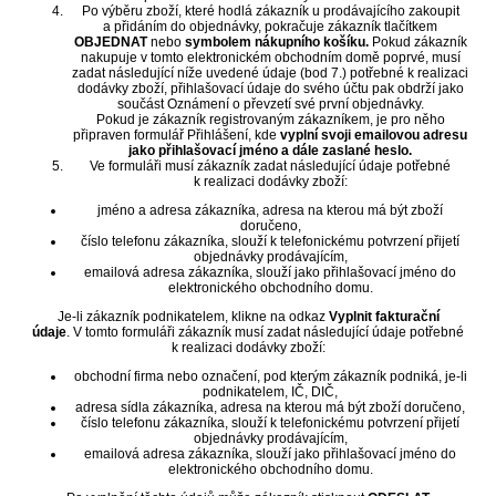
Po výběru zboží, které hodlá zákazník u prodávajícího zakoupit
a přidáním do objednávky, pokračuje zákazník tlačítkem
OBJEDNAT
nebo
symbolem nákupního košíku.
Pokud zákazník
nakupuje v tomto elektronickém obchodním domě poprvé, musí
zadat následující níže uvedené údaje (bod 7.) potřebné k realizaci
dodávky zboží, přihlašovací údaje do svého účtu pak obdrží jako
součást Oznámení o převzetí své první objednávky.
Pokud je zákazník registrovaným zákazníkem, je pro něho
připraven formulář Přihlášení, kde
vyplní svoji emailovou adresu
jako přihlašovací jméno a dále zaslané heslo.
Ve formuláři musí zákazník zadat následující údaje potřebné
k realizaci dodávky zboží:
jméno a adresa zákazníka, adresa na kterou má být zboží
doručeno,
číslo telefonu zákazníka, slouží k telefonickému potvrzení přijetí
objednávky prodávajícím,
emailová adresa zákazníka, slouží jako přihlašovací jméno do
elektronického obchodního domu.
Je-li zákazník podnikatelem, klikne na odkaz
Vyplnit fakturační
údaje
. V tomto formuláři zákazník musí zadat následující údaje potřebné
k realizaci dodávky zboží:
obchodní firma nebo označení, pod kterým zákazník podniká, je-li
podnikatelem, IČ, DIČ,
adresa sídla zákazníka, adresa na kterou má být zboží doručeno,
číslo telefonu zákazníka, slouží k telefonickému potvrzení přijetí
objednávky prodávajícím,
emailová adresa zákazníka, slouží jako přihlašovací jméno do
elektronického obchodního domu.