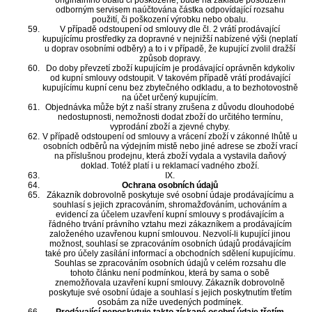
originálního obalu či poškozené, bude na základě posouzení
odborným servisem naúčtována částka odpovídající rozsahu
použití, či poškození výrobku nebo obalu.
V případě odstoupení od smlouvy dle čl. 2 vrátí prodávající
kupujícímu prostředky za dopravné v nejnižší nabízené výši (neplatí
u doprav osobními odběry) a to i v případě, že kupující zvolil dražší
způsob dopravy.
Do doby převzetí zboží kupujícím je prodávající oprávněn kdykoliv
od kupní smlouvy odstoupit. V takovém případě vrátí prodávající
kupujícímu kupní cenu bez zbytečného odkladu, a to bezhotovostně
na účet určený kupujícím.
Objednávka může být z naší strany zrušena z důvodu dlouhodobé
nedostupnosti, nemožnosti dodat zboží do určitého termínu,
vyprodání zboží a zjevné chyby.
V případě odstoupení od smlouvy a vrácení zboží v zákonné lhůtě u
osobních odběrů na výdejním mistě nebo jiné adrese se zboží vrací
na příslušnou prodejnu, která zboží vydala a vystavila daňový
doklad. Totéž platí i u reklamací vadného zboží.
IX.
Ochrana osobních údajů
Zákazník dobrovolně poskytuje své osobní údaje prodávajícímu a
souhlasí s jejich zpracováním, shromažďováním, uchováním a
evidencí za účelem uzavření kupní smlouvy s prodávajícím a
řádného trvání právního vztahu mezi zákazníkem a prodávajícím
založeného uzavřenou kupní smlouvou. Nezvolí-li kupující jinou
možnost, souhlasí se zpracováním osobních údajů prodávajícím
také pro účely zasílání informací a obchodních sdělení kupujícímu.
Souhlas se zpracováním osobních údajů v celém rozsahu dle
tohoto článku není podmínkou, která by sama o sobě
znemožňovala uzavření kupní smlouvy. Zákazník dobrovolně
poskytuje své osobní údaje a souhlasí s jejich poskytnutím třetím
osobám za níže uvedených podmínek.