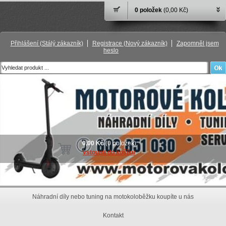
0 položek
(0,00 Kč)
Přihlášení
(Stálý zákazník)
Registrace
(Nový zákazník)
Zapomněl jsem
heslo
0,00 Kč
(0 položek)
vstoupit do košíku
Náhradní díly nebo tuning na motokoloběžku koupíte u nás
Kontakt